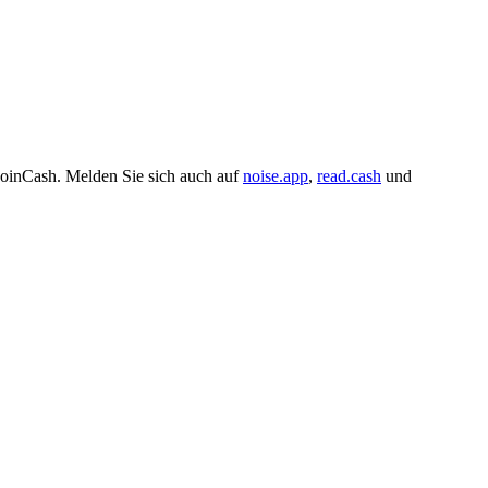
coinCash. Melden Sie sich auch auf
noise.app
,
read.cash
und