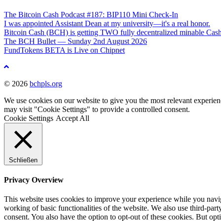
The Bitcoin Cash Podcast #187: BIP110 Mini Check-In
I was appointed Assistant Dean at my university—it's a real honor.
Bitcoin Cash (BCH) is getting TWO fully decentralized minable Cash
The BCH Bullet — Sunday 2nd August 2026
FundTokens BETA is Live on Chipnet
Nach
oben
© 2026
bchpls.org
We use cookies on our website to give you the most relevant experien
may visit "Cookie Settings" to provide a controlled consent.
Cookie Settings
Accept All
Schließen
Privacy Overview
This website uses cookies to improve your experience while you navigat
working of basic functionalities of the website. We also use third-pa
consent. You also have the option to opt-out of these cookies. But op