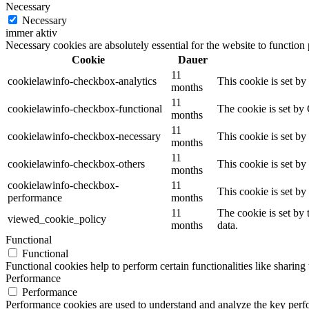
Necessary
Necessary
immer aktiv
Necessary cookies are absolutely essential for the website to function
Cookie
Dauer
11
cookielawinfo-checkbox-analytics
This cookie is set b
months
11
cookielawinfo-checkbox-functional
The cookie is set by
months
11
cookielawinfo-checkbox-necessary
This cookie is set b
months
11
cookielawinfo-checkbox-others
This cookie is set b
months
cookielawinfo-checkbox-
11
This cookie is set b
performance
months
11
The cookie is set by
viewed_cookie_policy
months
data.
Functional
Functional
Functional cookies help to perform certain functionalities like sharing 
Performance
Performance
Performance cookies are used to understand and analyze the key perfor