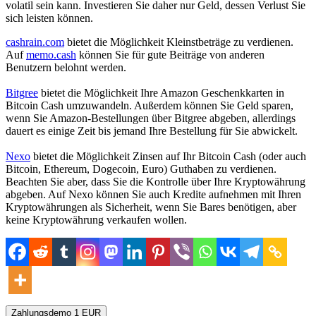
volatil sein kann. Investieren Sie daher nur Geld, dessen Verlust Sie
sich leisten können.
cashrain.com
bietet die Möglichkeit Kleinstbeträge zu verdienen.
Auf
memo.cash
können Sie für gute Beiträge von anderen
Benutzern belohnt werden.
Bitgree
bietet die Möglichkeit Ihre Amazon Geschenkkarten in
Bitcoin Cash umzuwandeln. Außerdem können Sie Geld sparen,
wenn Sie Amazon-Bestellungen über Bitgree abgeben, allerdings
dauert es einige Zeit bis jemand Ihre Bestellung für Sie abwickelt.
Nexo
bietet die Möglichkeit Zinsen auf Ihr Bitcoin Cash (oder auch
Bitcoin, Ethereum, Dogecoin, Euro) Guthaben zu verdienen.
Beachten Sie aber, dass Sie die Kontrolle über Ihre Kryptowährung
abgeben. Auf Nexo können Sie auch Kredite aufnehmen mit Ihren
Kryptowährungen als Sicherheit, wenn Sie Bares benötigen, aber
keine Kryptowährung verkaufen wollen.
Zahlungsdemo
1
EUR