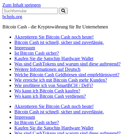
Zum Inhalt springen
Suchen
bchpls.org
Bitcoin Cash - die Kryptowährung für Ihr Unternehmen
Akzeptieren Sie Bitcoin Cash noch heute!
Bitcoin Cash ist schnell, sicher und zuverlässig.
Impressum
Ist Bitcoin Cash sicher?
Kaufen Sie die Satochip Hardware Wallet
Was sind CashTokens und warum sind diese aufregend?
Weitere Informationen auf Deutsch
Welche Bitcoin Cash Geldbörsen sind empfehlenswert?
Wie erreiche ich mit Bitcoin Cash mehr Kunden?
Wie profitiere ich von SmartBCH / DeFi?
Wo kann ich Bitcoin Cash kaufen?
Wo kann ich Bitcoin Cash verdienen?
Akzeptieren Sie Bitcoin Cash noch heute!
Bitcoin Cash ist schnell, sicher und zuverlässig.
Impressum
Ist Bitcoin Cash sicher?
Kaufen Sie die Satochip Hardware Wallet
Was sind CashTokens und warum sind diese aufregend?