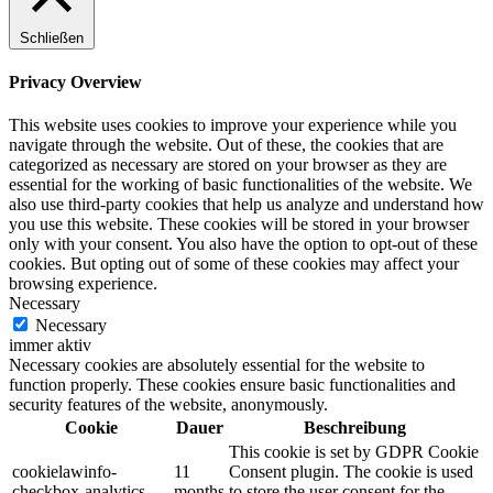
Schließen
Privacy Overview
This website uses cookies to improve your experience while you
navigate through the website. Out of these, the cookies that are
categorized as necessary are stored on your browser as they are
essential for the working of basic functionalities of the website. We
also use third-party cookies that help us analyze and understand how
you use this website. These cookies will be stored in your browser
only with your consent. You also have the option to opt-out of these
cookies. But opting out of some of these cookies may affect your
browsing experience.
Necessary
Necessary
immer aktiv
Necessary cookies are absolutely essential for the website to
function properly. These cookies ensure basic functionalities and
security features of the website, anonymously.
Cookie
Dauer
Beschreibung
This cookie is set by GDPR Cookie
cookielawinfo-
11
Consent plugin. The cookie is used
checkbox-analytics
months
to store the user consent for the