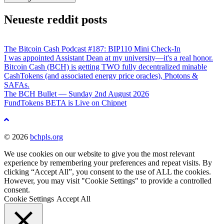
Neueste reddit posts
The Bitcoin Cash Podcast #187: BIP110 Mini Check-In
I was appointed Assistant Dean at my university—it's a real honor.
Bitcoin Cash (BCH) is getting TWO fully decentralized minable
CashTokens (and associated energy price oracles), Photons &
SAFAs.
The BCH Bullet — Sunday 2nd August 2026
FundTokens BETA is Live on Chipnet
Nach
oben
© 2026
bchpls.org
We use cookies on our website to give you the most relevant
experience by remembering your preferences and repeat visits. By
clicking “Accept All”, you consent to the use of ALL the cookies.
However, you may visit "Cookie Settings" to provide a controlled
consent.
Cookie Settings
Accept All