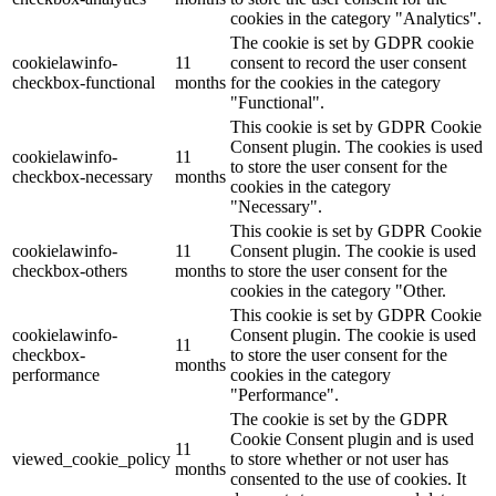
cookies in the category "Analytics".
The cookie is set by GDPR cookie
cookielawinfo-
11
consent to record the user consent
checkbox-functional
months
for the cookies in the category
"Functional".
This cookie is set by GDPR Cookie
Consent plugin. The cookies is used
cookielawinfo-
11
to store the user consent for the
checkbox-necessary
months
cookies in the category
"Necessary".
This cookie is set by GDPR Cookie
cookielawinfo-
11
Consent plugin. The cookie is used
checkbox-others
months
to store the user consent for the
cookies in the category "Other.
This cookie is set by GDPR Cookie
cookielawinfo-
Consent plugin. The cookie is used
11
checkbox-
to store the user consent for the
months
performance
cookies in the category
"Performance".
The cookie is set by the GDPR
Cookie Consent plugin and is used
11
viewed_cookie_policy
to store whether or not user has
months
consented to the use of cookies. It